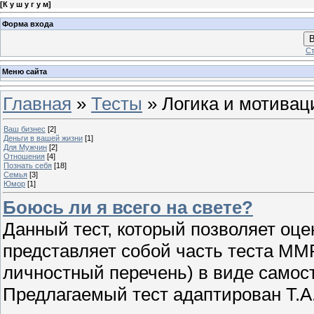
[
К у ш у г у м
]
Форма входа
В
Ст
Меню сайта
Главная
»
Тесты
» Логика и мотивац
Ваш бизнес
[2]
Деньги в вашей жизни
[1]
Для Мужчин
[2]
Отношения
[4]
Познать себя
[18]
Семья
[3]
Юмор
[1]
Боюсь ли я всего на свете?
Данный тест, который позволяет оц
представляет собой часть теста MM
личностный перечень) в виде самос
Предлагаемый тест адаптирован Т.