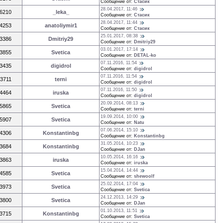
Сообщение от:
Стасик
28.04.2017, 11:46
6210
_leka_
Сообщение от:
Стасик
28.04.2017, 11:44
4253
anatoliymir1
Сообщение от:
Стасик
25.01.2017, 08:38
3386
Dmitriy29
Сообщение от:
Dmitriy29
03.01.2017, 17:14
3855
Svetica
Сообщение от:
DETAL-ko
07.11.2016, 11:54
3435
digidrol
Сообщение от:
digidrol
07.11.2016, 11:54
3711
terni
Сообщение от:
digidrol
07.11.2016, 11:50
4464
iruska
Сообщение от:
digidrol
20.09.2014, 08:13
5865
Svetica
Сообщение от:
terni
19.09.2014, 10:00
5907
Svetica
Сообщение от:
Natu
07.06.2014, 15:10
4306
Konstantinbg
Сообщение от:
Konstantinbg
31.05.2014, 10:23
3684
Konstantinbg
Сообщение от:
DJan
10.05.2014, 16:16
3863
iruska
Сообщение от:
iruska
15.04.2014, 14:44
4585
Svetica
Сообщение от:
shewoolf
25.02.2014, 17:04
3973
Svetica
Сообщение от:
Svetica
24.12.2013, 14:29
3800
Svetica
Сообщение от:
DJan
01.10.2013, 11:51
3715
Konstantinbg
Сообщение от:
Svetica