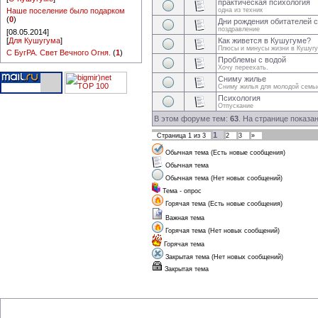
практическая психология
Наше поселение было подарком
одна из техник
(
0
)
Дни рождения обитателей 
поздравление
[08.05.2014]
[
Для Кушугума
]
Как живется в Кушугуме?
Плюсы и минусы жизни в Кушуг
С БугРА. Свет Вечного Огня.
(
1
)
Проблемы с водой
Хочу переехать.
Сниму жилье
Сниму жилья для молодой семь
Психология
Отпускание
В этом форуме тем:
63
. На странице показа
1
Страница
1
из
3
2
3
»
Обычная тема (Есть новые сообщения)
Обычная тема
Обычная тема (Нет новых сообщений)
Тема - опрос
Горячая тема (Есть новые сообщения)
Важная тема
Горячая тема (Нет новых сообщений)
Горячая тема
Закрытая тема (Нет новых сообщений)
Закрытая тема