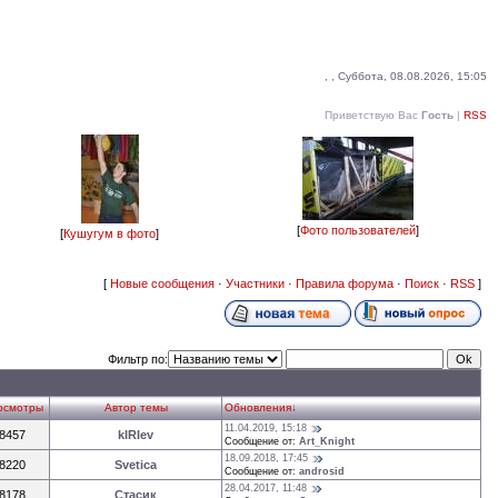
, , Суббота, 08.08.2026, 15:05
Приветствую Вас
Гость
|
RSS
[
Фото пользователей
]
[
Кушугум в фото
]
[
Новые сообщения
·
Участники
·
Правила форума
·
Поиск
·
RSS
]
Фильтр по:
осмотры
Автор темы
Обновления
↓
11.04.2019, 15:18
8457
kIRIev
Сообщение от:
Art_Knight
18.09.2018, 17:45
8220
Svetica
Сообщение от:
androsid
28.04.2017, 11:48
8178
Стасик