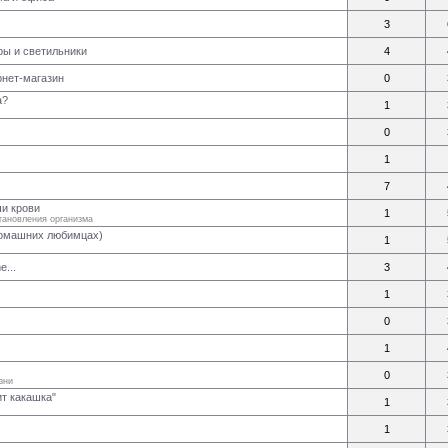
3
ы и светильники
4
рнет-магазин
0
а?
1
0
1
7
чи крови
1
тановления организма
домашних любимцах)
1
e...
3
1
0
1
0
зни
ит какашка"
1
1