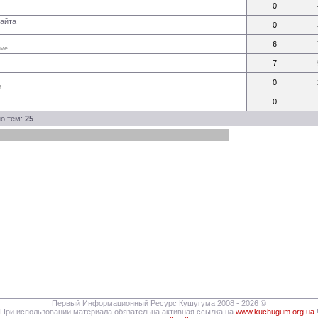
0
сайта
0
6
уме
7
0
и
0
но тем:
25
.
Первый Информационный Ресурс Кушугума 2008 - 2026 ©
При использовании материала обязательна активная ссылка на
www.kuchugum.org.ua