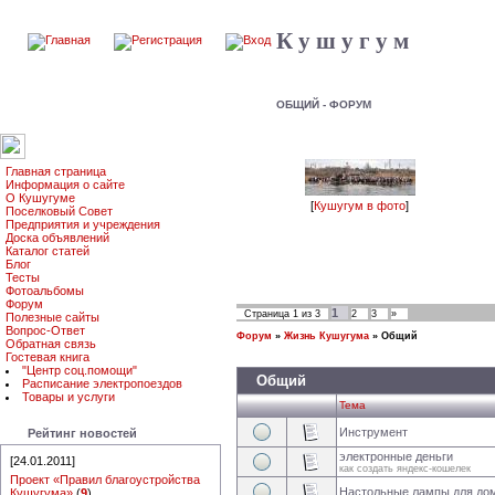
К у ш у г у м
ОБЩИЙ - ФОРУМ
Главная страница
Информация о сайте
О Кушугуме
[
Кушугум в фото
]
Поселковый Совет
Предприятия и учреждения
Доска объявлений
Каталог статей
Блог
Тесты
Фотоальбомы
Форум
1
Страница
1
из
3
2
3
»
Полезные сайты
Вопрос-Ответ
Форум
»
Жизнь Кушугума
»
Общий
Обратная связь
Гостевая книга
"Центр соц.помощи"
Общий
Расписание электропоездов
Товары и услуги
Тема
Инструмент
Рейтинг новостей
электронные деньги
[24.01.2011]
как создать яндекс-кошелек
Проект «Правил благоустройства
Настольные лампы для до
Кушугума»
(
9
)