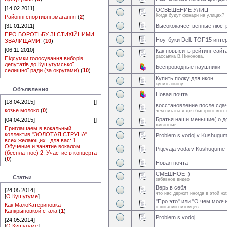
[14.02.2011]
ОСВЕЩЕНИЕ УЛИЦ
Когда будут фонари на улицах?
Районні спортивні змагання
(
2
)
[31.01.2011]
Высококачественные люстр
ПРО БОРОТЬБУ ЗІ СТИХІЙНИМИ
Ноутбуки Dell. ТОП15 инте
ЗВАЛИЩАМИ!
(
10
)
[06.11.2010]
Как повысить рейтинг сайт
рассылка В.Никонова.
Підсумки голосування виборів
депутатів до Кушугумської
Беспроводные наушники
селищної ради (за округами)
(
10
)
Купить полку для икон
купить икону
Объявления
Новая почта
[18.04.2015]
[
]
восстановление после сда
козье молоко
(
0
)
чем питаться для быстрого восс
Братья наши меньшие( о 
[04.04.2015]
[
]
животные
Приглашаем в вокальный
коллектив "ЗОЛОТАЯ СТРУНА"
Problem s vodoj v Kushugum
всех желающих . для вас: 1.
Обучение и занятие вокалом
Pitjevaja voda v Kushugume
(бесплатное) 2. Участие в концерта
(
0
)
Новая почта
СМЕШНОЕ :)
Статьи
забавное видео
Верь в себя
[24.05.2014]
что нас держит иногда в этой жи
[
О Кушугуме
]
"Про это" или "О чем молч
Как МалоКатериновка
о питании питомцев
Канкрыновкой стала
(
1
)
Problem s vodoj...
[24.05.2014]
[
О Кушугуме
]