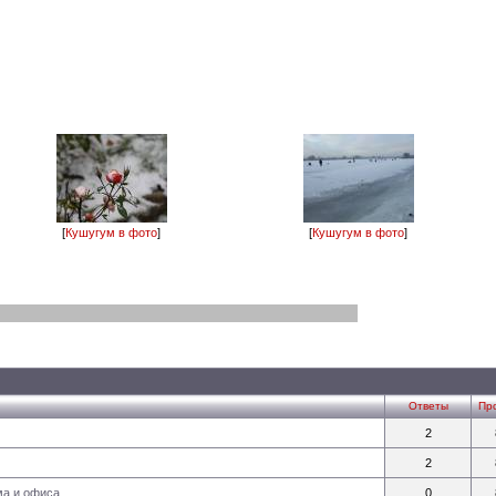
[
Кушугум в фото
]
[
Кушугум в фото
]
Ответы
Пр
2
2
ма и офиса
0