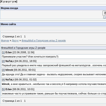
[
К у ш у г у м
]
Форма входа
В
Ст
Меню сайта
Страница
1
из
1
1
Форум
»
Досуг
»
ФлешМоб и Городские игры Z-people
ФлешМоб и Городские игры Z-people
[
1
]
DJan
[22.06.2008, 11:56]
Принимали участие? Или хочеться поиграть?)
[
2
]
NaTaLi
[04.06.2011, 18:55]
Первый раз увидела в инете наш запорожский флешмоб на металлургов...ооочень хо
[
3
]
klinok
[06.06.2011, 00:01]
Да ерунда это! Да и главная задача - вызвать недоумение, скорее вызывает непони
[
4
]
NaTaLi
[06.06.2011, 01:02]
klinok
, а мне нравиться...необычно так и весело,я б например хотела поучавствова
[
5
]
DJan
[08.06.2011, 10:01]
знакомые часто устраивали такие, раньше бы поучаствовала, сейчас больше со ст
Страница
1
из
1
1