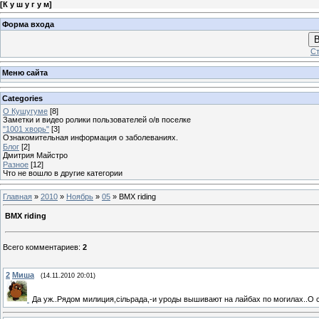
[
К у ш у г у м
]
Форма входа
В
Ст
Меню сайта
Categories
О Кушугуме
[8]
Заметки и видео ролики пользователей о/в поселке
"1001 хворь"
[3]
Ознакомительная информация о заболеваниях.
Блог
[2]
Дмитрия Майстро
Разное
[12]
Что не вошло в другие категории
Главная
»
2010
»
Ноябрь
»
05
» BMX riding
BMX riding
Всего комментариев
:
2
2
Миша
(14.11.2010 20:01)
Да уж..Рядом милиция,сiльрада,-и уроды вышивают на лайбах по могилах..О с