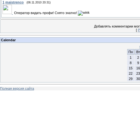
1
maistrenco
(06.11.2010 20:31)
Оператор видать профи! Снято знатно!
Добавлять комментарии могу
[
Р
Calendar
Пн
Вт
1
2
8
9
15
16
22
23
29
30
Полная версия сайта